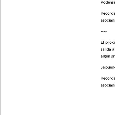
Pódense 
Recorda
asociada
----
El próx
salida 
algún pr
Se puede
Recorda
asociada