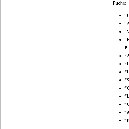
Puche:
“O
“A
“V
“E
Pu
“A
“L
“U
“S
“C
“L
“O
“A
“B