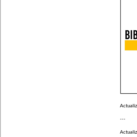
Actuali
---
Actuali