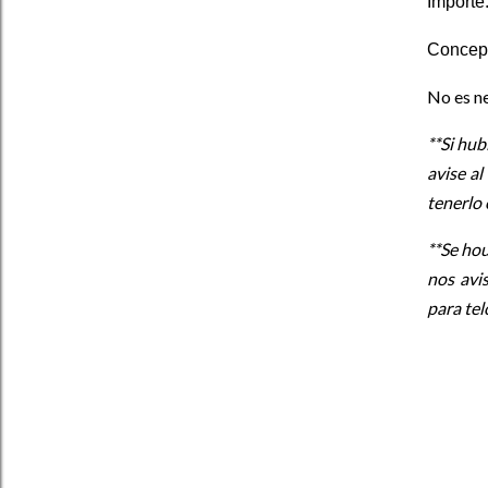
Importe
Concep
No es ne
**Si hub
avise a
tenerlo 
**Se hou
nos avi
para tel