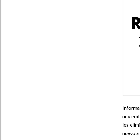
Informa
noviemb
les eli
nuevo a 