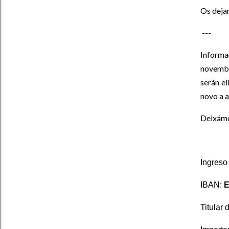
Os dejam
---
Informa
novembr
serán e
novo a a
Deixámos
Ingreso
IBAN:
E
Titular 